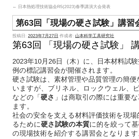
←
日本熱処理技術協会R5(2023)春季講演大会発表
第63回「現場の硬さ試験」講習
投稿日:
2023年7月27日
作成者:
山本科学工具研究社
第63回 「現場の硬さ試験」 
2023年10月26日（木）に、日本材料
例の標記講習会が開催されます。
硬さ試験は、素材管理や品質管理の簡便
いますが、ブリネル、ロックウェル、
などの「
硬さ
」は商取引の際には重要な
ます。
社会の安全を支える材料評価技術を現場
るために
硬さ試験の本質
に的を絞って基
の現場技術を紹介する講習会となります