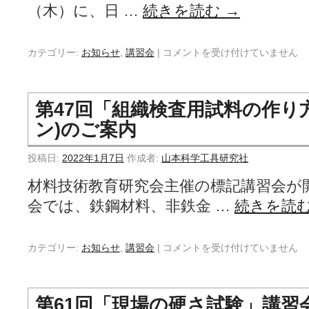
（木）に、日 …
続きを読む
→
カテゴリー:
お知らせ
,
講習会
|
コメントを受け付けていません
第47回「組織検査用試料の作り
ン)のご案内
投稿日:
2022年1月7日
作成者:
山本科学工具研究社
材料技術教育研究会主催の標記講習会が
会では、鉄鋼材料、非鉄金 …
続きを読
カテゴリー:
お知らせ
,
講習会
|
コメントを受け付けていません
第61回「現場の硬さ試験」講習会