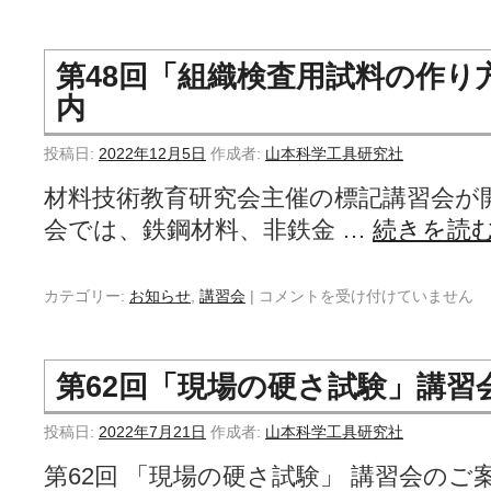
第48回「組織検査用試料の作り
内
投稿日:
2022年12月5日
作成者:
山本科学工具研究社
材料技術教育研究会主催の標記講習会が
会では、鉄鋼材料、非鉄金 …
続きを読
カテゴリー:
お知らせ
,
講習会
|
コメントを受け付けていません
第62回「現場の硬さ試験」講習
投稿日:
2022年7月21日
作成者:
山本科学工具研究社
第62回 「現場の硬さ試験」 講習会のご案内