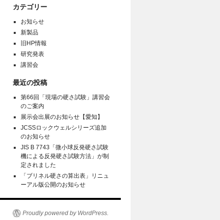
カテゴリー
お知らせ
新製品
旧HP情報
研究発表
講習会
最近の投稿
第66回「現場の硬さ試験」講習会
のご案内
展示会出展のお知らせ【愛知】
JCSSロックウェルシリーズ追加
のお知らせ
JIS B 7743「微小球反発硬さ試験
機による反発硬さ試験方法」が制
定されました
「ブリネル硬さの算出表」リニュ
ーアル版公開のお知らせ
Proudly powered by WordPress.