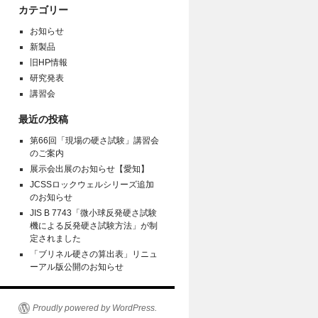
カテゴリー
お知らせ
新製品
旧HP情報
研究発表
講習会
最近の投稿
第66回「現場の硬さ試験」講習会
のご案内
展示会出展のお知らせ【愛知】
JCSSロックウェルシリーズ追加
のお知らせ
JIS B 7743「微小球反発硬さ試験
機による反発硬さ試験方法」が制
定されました
「ブリネル硬さの算出表」リニュ
ーアル版公開のお知らせ
Proudly powered by WordPress.