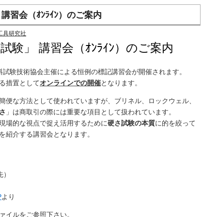
講習会（ｵﾝﾗｲﾝ）のご案内
工具研究社
試験」 講習会（ｵﾝﾗｲﾝ）のご案内
本材料試験技術協会主催による恒例の標記講習会が開催されます。
る措置として
オンラインでの開催
となります。
簡便な方法として使われていますが、ブリネル、ロックウェル、
さ
」は商取引の際には重要な項目として扱われています。
現場的な視点で捉え活用するために
硬さ試験の本質
に的を絞って
を紹介する講習会となります。
先）
P
より
ファイルをご参照下さい。