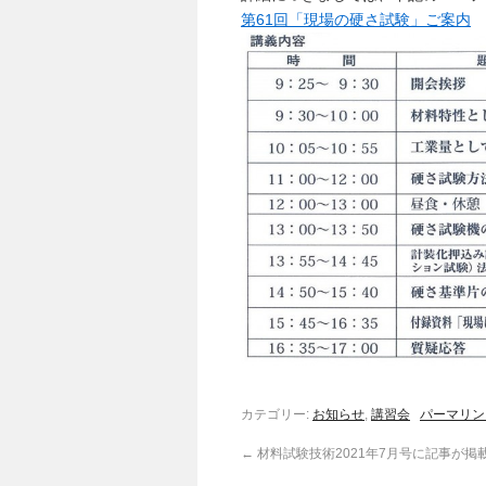
第61回「現場の硬さ試験」ご案内
カテゴリー:
お知らせ
,
講習会
パーマリン
←
材料試験技術2021年7月号に記事が掲