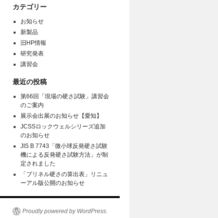
カテゴリー
お知らせ
新製品
旧HP情報
研究発表
講習会
最近の投稿
第66回「現場の硬さ試験」講習会
のご案内
展示会出展のお知らせ【愛知】
JCSSロックウェルシリーズ追加
のお知らせ
JIS B 7743「微小球反発硬さ試験
機による反発硬さ試験方法」が制
定されました
「ブリネル硬さの算出表」リニュ
ーアル版公開のお知らせ
Proudly powered by WordPress.