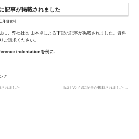
号に記事が掲載されました
工具研究社
」誌に、弊社社長 山本卓による下記の記事が掲載されました。資料
りご請求ください。
nce indentationを例に-
ンク
載されました
TEST Vol.43に記事が掲載されました
→