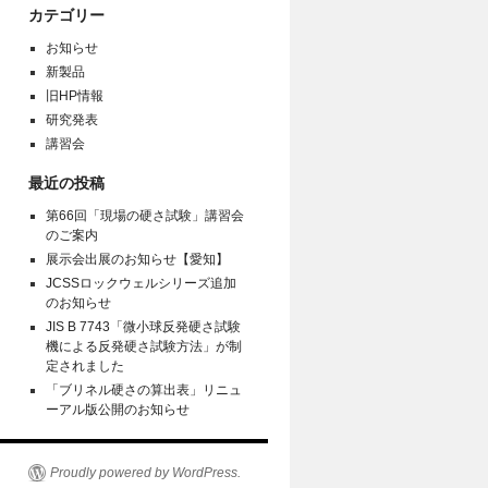
カテゴリー
お知らせ
新製品
旧HP情報
研究発表
講習会
最近の投稿
第66回「現場の硬さ試験」講習会
のご案内
展示会出展のお知らせ【愛知】
JCSSロックウェルシリーズ追加
のお知らせ
JIS B 7743「微小球反発硬さ試験
機による反発硬さ試験方法」が制
定されました
「ブリネル硬さの算出表」リニュ
ーアル版公開のお知らせ
Proudly powered by WordPress.